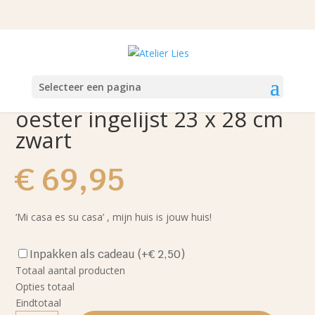
Selecteer een pagina
Mi casa es su casa 1a –
oester ingelijst 23 x 28 cm
zwart
€
69,95
‘Mi casa es su casa’ , mijn huis is jouw huis!
Inpakken als cadeau
(+€ 2,50)
Totaal aantal producten
Opties totaal
Eindtotaal