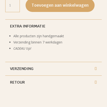
Mi
casa
Toevoegen aan winkelwagen
es
su
casa
1a
-
oester
EXTRA INFORMATIE
ingelijst
23
x
Alle producten zijn handgemaakt
28
Verzending binnen 7 werkdagen
cm
zwart
CADEAU tip!
aantal
VERZENDING
RETOUR