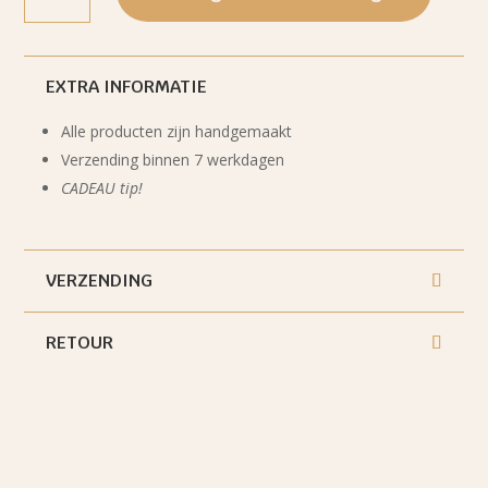
Sint
Jakobsschelp
27
x27
cm
wit
EXTRA INFORMATIE
aantal
Alle producten zijn handgemaakt
Verzending binnen 7 werkdagen
CADEAU tip!
VERZENDING
RETOUR