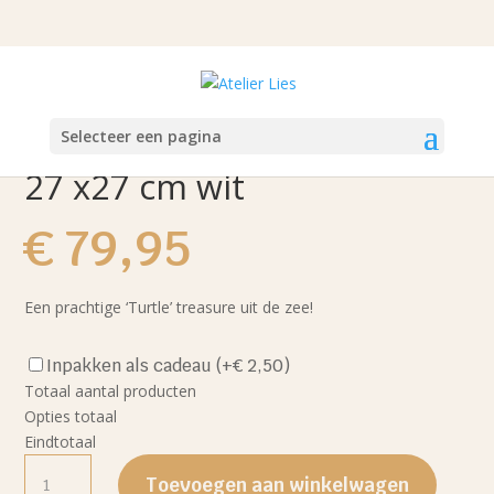
Selecteer een pagina
Turtle – Sint Jakobsschelp
27 x27 cm wit
€
79,95
Een prachtige ‘Turtle’ treasure uit de zee!
Inpakken als cadeau
(+€ 2,50)
Totaal aantal producten
Opties totaal
Eindtotaal
Turtle
-
Toevoegen aan winkelwagen